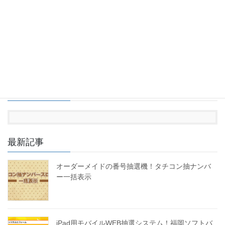
１つのスタートボタン、３つのストップボタン、結果画面へと、
シンプルなタイプの抽選です。 ３つのキャラクターの並びで４つ
の等賞を演出しています。
投
ペ
ペ
ペ
ペ
«
1
…
4
5
6
»
稿
ー
ー
ー
ー
ジ
ジ
ジ
ジ
ナ
Facebook
ビ
ゲ
ー
最新記事
シ
ョ
オーダーメイドの番号抽選機！タチコン抽ナンバ
ン
ー一括表示
iPad用モバイルWEB抽選システム！福岡ソフトバ