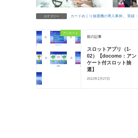
カードめくり抽選機の導入事例
、
実績
カテゴリー
アンケート
前の記事
スロットアプリ（1-
02）【docomo：アン
ケート付スロット抽
選】
2012年2月27日