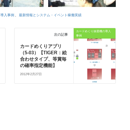
・導入事例
、
最新情報とシステム・イベント稼働実績
カードめくり抽選機の導入
次の記事
事例
カードめくりアプリ
（5-03）【TIGER：絵
合わせタイプ、等賞毎
の確率指定機能】
2012年2月27日