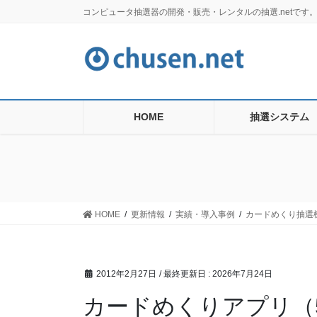
コ
ナ
コンピュータ抽選器の開発・販売・レンタルの抽選.netで
ン
ビ
テ
ゲ
ン
ー
ツ
シ
に
ョ
移
ン
HOME
抽選システム
動
に
移
動
HOME
更新情報
実績・導入事例
カードめくり抽選
2012年2月27日
/ 最終更新日 :
2026年7月24日
カードめくりアプリ（5-